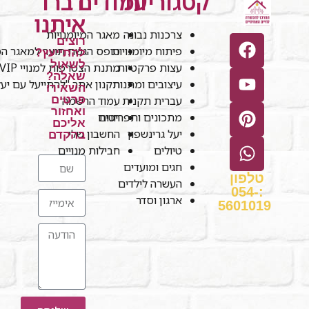
קטגוריות
עמודים
דברו
איתנו
צרכנות נבונה
מאגר המיומנויות
רוצים
פיתוח מיומנויות
טופס הגשת תוצר למאגר המי
להתייעץ?
לשאול
עצות פרקטיות
מתנת הצטרפות למנויי VIP
שאלה?
עיצובים ומתנות
תקנון אתר "להתייעל עם יע
השאירו
עברית תקנית
עמוד הרשמה
פרטים
ואחזור
חנות
מתכונים ותפריטים
אליכם
יעל גרינשפון
החשבון שלי
בהקדם
טיולים
חבילות מנויים
חגים ומועדים
טלפון
העשרה לילדים
:054-
ארגון וסדר
5601019