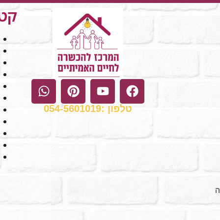
קטג
טלפון :054-5601019
ה