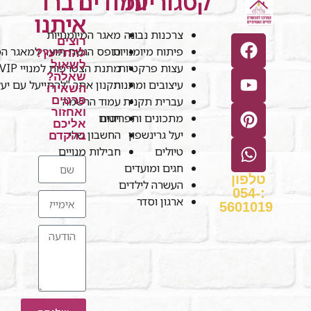
קטגוריות
עמודים
דברו
איתנו
צרכנות נבונה
מאגר המיומנויות
רוצים
פיתוח מיומנויות
טופס הגשת תוצר למאגר המי
להתייעץ?
לשאול
עצות פרקטיות
מתנת הצטרפות למנויי VIP
שאלה?
עיצובים ומתנות
תקנון אתר "להתייעל עם יע
השאירו
עברית תקנית
עמוד הרשמה
פרטים
ואחזור
חנות
מתכונים ותפריטים
אליכם
יעל גרינשפון
החשבון שלי
בהקדם
טיולים
חבילות מנויים
חגים ומועדים
טלפון
העשרה לילדים
:054-
ארגון וסדר
5601019