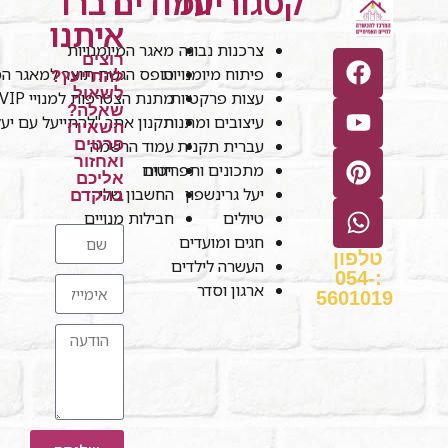
קטגוריות
עמודים
דברו
איתנו
צרכנות נבונה
מאגר המיומנויות
רוצים
פיתוח מיומנויות
טופס הגשת תוצר למאגר המי
להתייעץ?
לשאול
עצות פרקטיות
מתנת הצטרפות למנויי VIP
שאלה?
עיצובים ומתנות
תקנון אתר "להתייעל עם יע
השאירו
עברית תקנית
עמוד הרשמה
פרטים
ואחזור
חנות
מתכונים ותפריטים
אליכם
יעל גרינשפון
החשבון שלי
בהקדם
טיולים
חבילות מנויים
חגים ומועדים
טלפון
העשרה לילדים
:054-
ארגון וסדר
5601019