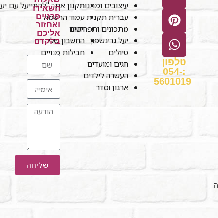
עיצובים ומתנות
תקנון אתר "להתייעל עם יע
השאירו
עברית תקנית
עמוד הרשמה
פרטים
ואחזור
חנות
מתכונים ותפריטים
אליכם
יעל גרינשפון
החשבון שלי
בהקדם
טיולים
חבילות מנויים
טלפון
חגים ומועדים
:054-
העשרה לילדים
5601019
ארגון וסדר
שליחה
ה