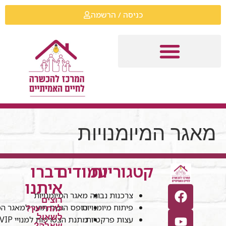
כניסה / הרשמה
מאגר המיומנויות
קטגוריות
עמודים
דברו
איתנו
צרכנות נבונה
מאגר המיומנויות
רוצים
פיתוח מיומנויות
טופס הגשת תוצר למאגר המי
להתייעץ?
לשאול
עצות פרקטיות
מתנת הצטרפות למנויי VIP
שאלה?