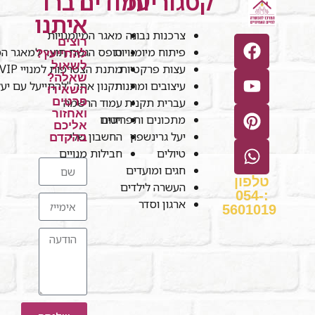
קטגוריות
עמודים
דברו
איתנו
צרכנות נבונה
מאגר המיומנויות
רוצים
פיתוח מיומנויות
טופס הגשת תוצר למאגר המי
להתייעץ?
לשאול
עצות פרקטיות
מתנת הצטרפות למנויי VIP
שאלה?
עיצובים ומתנות
תקנון אתר "להתייעל עם יע
השאירו
עברית תקנית
עמוד הרשמה
פרטים
ואחזור
חנות
מתכונים ותפריטים
אליכם
יעל גרינשפון
החשבון שלי
בהקדם
טיולים
חבילות מנויים
חגים ומועדים
טלפון
העשרה לילדים
:054-
ארגון וסדר
5601019