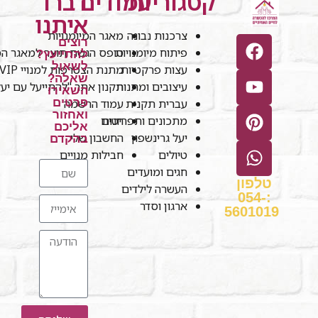
קטגוריות
עמודים
דברו
איתנו
צרכנות נבונה
מאגר המיומנויות
רוצים
פיתוח מיומנויות
טופס הגשת תוצר למאגר המי
להתייעץ?
לשאול
עצות פרקטיות
מתנת הצטרפות למנויי VIP
שאלה?
עיצובים ומתנות
תקנון אתר "להתייעל עם יע
השאירו
עברית תקנית
עמוד הרשמה
פרטים
ואחזור
חנות
מתכונים ותפריטים
אליכם
יעל גרינשפון
החשבון שלי
בהקדם
טיולים
חבילות מנויים
חגים ומועדים
טלפון
העשרה לילדים
:054-
ארגון וסדר
5601019