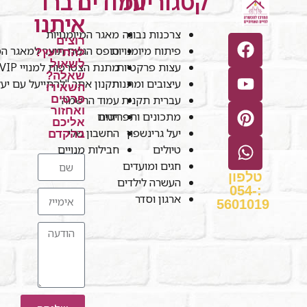
קטגוריות
עמודים
דברו
איתנו
צרכנות נבונה
מאגר המיומנויות
רוצים
פיתוח מיומנויות
טופס הגשת תוצר למאגר המי
להתייעץ?
לשאול
עצות פרקטיות
מתנת הצטרפות למנויי VIP
שאלה?
עיצובים ומתנות
תקנון אתר "להתייעל עם יע
השאירו
עברית תקנית
עמוד הרשמה
פרטים
ואחזור
חנות
מתכונים ותפריטים
אליכם
יעל גרינשפון
החשבון שלי
בהקדם
טיולים
חבילות מנויים
חגים ומועדים
טלפון
העשרה לילדים
:054-
ארגון וסדר
5601019