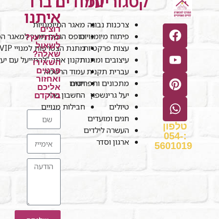
קטגוריות
עמודים
דברו
איתנו
צרכנות נבונה
מאגר המיומנויות
רוצים
פיתוח מיומנויות
טופס הגשת תוצר למאגר המי
להתייעץ?
לשאול
עצות פרקטיות
מתנת הצטרפות למנויי VIP
שאלה?
עיצובים ומתנות
תקנון אתר "להתייעל עם יע
השאירו
עברית תקנית
עמוד הרשמה
פרטים
ואחזור
חנות
מתכונים ותפריטים
אליכם
יעל גרינשפון
החשבון שלי
בהקדם
טיולים
חבילות מנויים
חגים ומועדים
טלפון
העשרה לילדים
:054-
ארגון וסדר
5601019