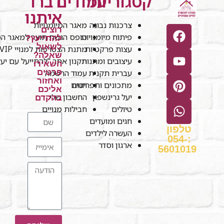
קטגוריות
עמודים
דברו
איתנו
צרכנות נבונה
מאגר המיומנויות
רוצים
פיתוח מיומנויות
טופס הגשת תוצר למאגר המי
להתייעץ?
לשאול
עצות פרקטיות
מתנת הצטרפות למנויי VIP
שאלה?
עיצובים ומתנות
תקנון אתר "להתייעל עם יע
השאירו
עברית תקנית
עמוד הרשמה
פרטים
ואחזור
חנות
מתכונים ותפריטים
אליכם
יעל גרינשפון
החשבון שלי
בהקדם
טיולים
חבילות מנויים
חגים ומועדים
טלפון
העשרה לילדים
:054-
ארגון וסדר
5601019