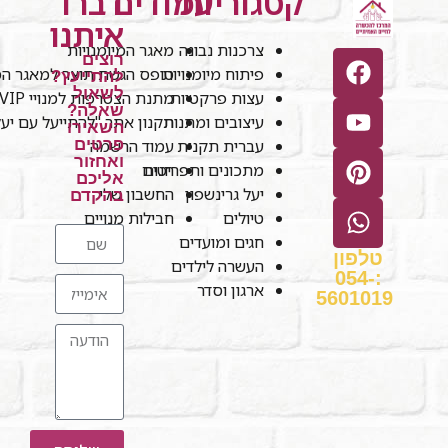
קטגוריות
עמודים
דברו
איתנו
צרכנות נבונה
מאגר המיומנויות
רוצים
פיתוח מיומנויות
טופס הגשת תוצר למאגר המי
להתייעץ?
לשאול
עצות פרקטיות
מתנת הצטרפות למנויי VIP
שאלה?
עיצובים ומתנות
תקנון אתר "להתייעל עם יע
השאירו
עברית תקנית
עמוד הרשמה
פרטים
ואחזור
חנות
מתכונים ותפריטים
אליכם
יעל גרינשפון
החשבון שלי
בהקדם
טיולים
חבילות מנויים
חגים ומועדים
טלפון
העשרה לילדים
:054-
ארגון וסדר
5601019