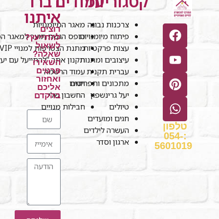
קטגוריות
עמודים
דברו
איתנו
צרכנות נבונה
מאגר המיומנויות
רוצים
פיתוח מיומנויות
טופס הגשת תוצר למאגר המי
להתייעץ?
לשאול
עצות פרקטיות
מתנת הצטרפות למנויי VIP
שאלה?
עיצובים ומתנות
תקנון אתר "להתייעל עם יע
השאירו
עברית תקנית
עמוד הרשמה
פרטים
ואחזור
חנות
מתכונים ותפריטים
אליכם
יעל גרינשפון
החשבון שלי
בהקדם
טיולים
חבילות מנויים
חגים ומועדים
טלפון
העשרה לילדים
:054-
ארגון וסדר
5601019