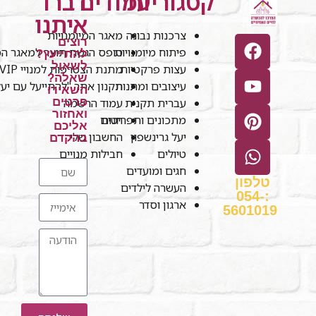
קטגוריות
עמודים
דברו
איתנו
צרכנות נבונה
מאגר המיומנויות
רוצים
פיתוח מיומנויות
טופס הגשת תוצר למאגר המי
להתייעץ?
לשאול
עצות פרקטיות
מתנת הצטרפות למנויי VIP
שאלה?
עיצובים ומתנות
תקנון אתר "להתייעל עם יע
השאירו
עברית תקנית
עמוד הרשמה
פרטים
ואחזור
חנות
מתכונים ותפריטים
אליכם
יעל גרינשפון
החשבון שלי
בהקדם
טיולים
חבילות מנויים
חגים ומועדים
טלפון
העשרה לילדים
:054-
ארגון וסדר
5601019