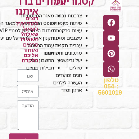
קטגוריות
עמודים
דברו
איתנו
צרכנות נבונה
מאגר המיומנויות
רוצים
פיתוח מיומנויות
טופס הגשת תוצר למאגר המי
להתייעץ?
לשאול
עצות פרקטיות
מתנת הצטרפות למנויי VIP
שאלה?
עיצובים ומתנות
תקנון אתר "להתייעל עם יע
השאירו
עברית תקנית
עמוד הרשמה
פרטים
ואחזור
חנות
מתכונים ותפריטים
אליכם
יעל גרינשפון
החשבון שלי
בהקדם
טיולים
חבילות מנויים
חגים ומועדים
טלפון
העשרה לילדים
:054-
ארגון וסדר
5601019