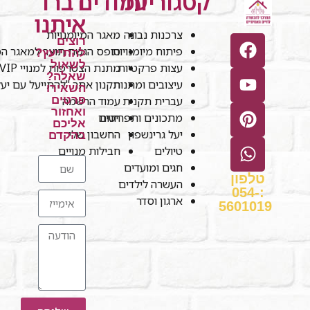
קטגוריות
עמודים
דברו
איתנו
צרכנות נבונה
מאגר המיומנויות
רוצים
פיתוח מיומנויות
טופס הגשת תוצר למאגר המי
להתייעץ?
לשאול
עצות פרקטיות
מתנת הצטרפות למנויי VIP
שאלה?
עיצובים ומתנות
תקנון אתר "להתייעל עם יע
השאירו
עברית תקנית
עמוד הרשמה
פרטים
ואחזור
חנות
מתכונים ותפריטים
אליכם
יעל גרינשפון
החשבון שלי
בהקדם
טיולים
חבילות מנויים
חגים ומועדים
טלפון
העשרה לילדים
:054-
ארגון וסדר
5601019