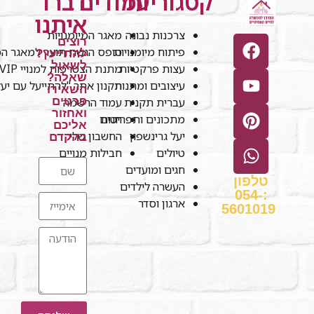
קטגוריות
עמודים
דברו
איתנו
צרכנות נבונה
מאגר המיומנויות
רוצים
פיתוח מיומנויות
טופס הגשת תוצר למאגר המי
להתייעץ?
לשאול
עצות פרקטיות
מתנת הצטרפות למנויי VIP
שאלה?
עיצובים ומתנות
תקנון אתר "להתייעל עם יע
השאירו
עברית תקנית
עמוד הרשמה
פרטים
ואחזור
חנות
מתכונים ותפריטים
אליכם
יעל גרינשפון
החשבון שלי
בהקדם
טיולים
חבילות מנויים
חגים ומועדים
טלפון
העשרה לילדים
:054-
ארגון וסדר
5601019