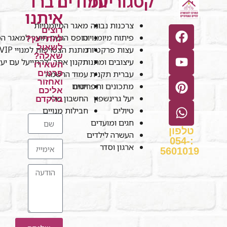
קטגוריות
עמודים
דברו
איתנו
צרכנות נבונה
מאגר המיומנויות
רוצים
פיתוח מיומנויות
טופס הגשת תוצר למאגר המי
להתייעץ?
לשאול
עצות פרקטיות
מתנת הצטרפות למנויי VIP
שאלה?
עיצובים ומתנות
תקנון אתר "להתייעל עם יע
השאירו
עברית תקנית
עמוד הרשמה
פרטים
ואחזור
חנות
מתכונים ותפריטים
אליכם
יעל גרינשפון
החשבון שלי
בהקדם
טיולים
חבילות מנויים
חגים ומועדים
טלפון
העשרה לילדים
:054-
ארגון וסדר
5601019