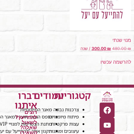
מנוי שנתי
₪
480.00
₪
300.00
/ שנה
להרשמה עכשיו
קטגוריות
עמודים
דברו
איתנו
צרכנות נבונה
מאגר המיומנויות
רוצים
פיתוח מיומנויות
טופס הגשת תוצר למאגר המי
להתייעץ?
לשאול
עצות פרקטיות
מתנת הצטרפות למנויי VIP
שאלה?
עיצובים ומתנות
תקנון אתר "להתייעל עם יע
השאירו