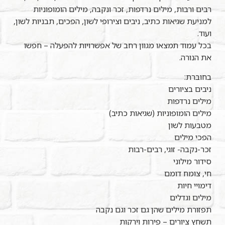
רבים ורבות, מילים נרדפות, זכר ונקבה, מילים הומופוניות
למניעת שגיאות כתיב, ניבים וצירופי לשון, הפכים, תבניות לשון,
ועוד.
בכל עמוד תמצאו מגוון רחב של אפשרויות להפעלה – חפשו
את הנורה.
בחוברת:
ניבים בציורים
מילים נרדפות
מילים הומופוניות (שגיאות כתיב)
מטבעות לשון
הפכי מילים
זכר-נקבה- זוגי, רבים-רבות
סידור מילוני
חי, צומח דומם
דימויי חיות
מילים וגדלים
תפזורת מילים שהן גם זכר וגם נקבה
תשחץ ציורים – פירות וירקות