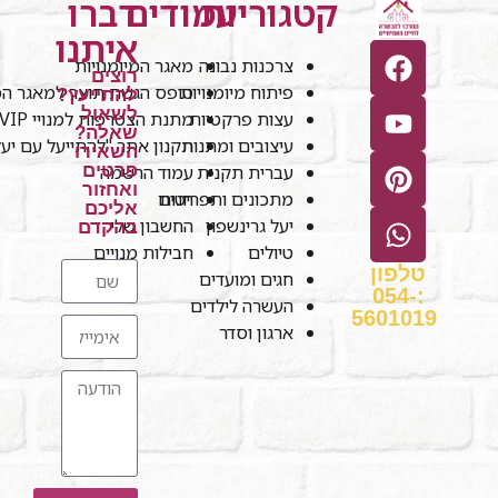
קטגוריות
עמודים
דברו
איתנו
צרכנות נבונה
מאגר המיומנויות
רוצים
פיתוח מיומנויות
טופס הגשת תוצר למאגר המי
להתייעץ?
לשאול
עצות פרקטיות
מתנת הצטרפות למנויי VIP
שאלה?
עיצובים ומתנות
תקנון אתר "להתייעל עם יע
השאירו
עברית תקנית
עמוד הרשמה
פרטים
ואחזור
חנות
מתכונים ותפריטים
אליכם
יעל גרינשפון
החשבון שלי
בהקדם
טיולים
חבילות מנויים
טלפון
חגים ומועדים
:054-
העשרה לילדים
5601019
ארגון וסדר