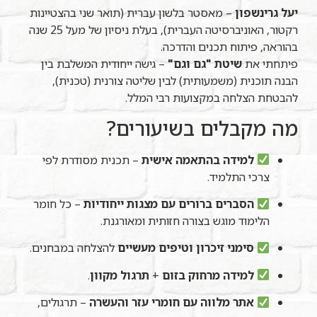
יעל גרינשפון
– מאסטר בלשון עברית (תואר שני בהצטיינות
רקטור, האוניברסיטה העברית), בעלת ניסיון של מעל 25 שנה
בהוראה, פיתוח תכנים והדרכה.
פיתחתי את
שיטת "גם וגם"
– גישה ייחודית המשלבת בין
הבנה תוכנית (משמעותית) לבין שליטה צורנית (טכנית),
להבטחת הצלחה במקצועות רבי המלל.
מה מקבלים בשיעורים?
למידה בהתאמה אישית
– תכנית מסודרת לפי
צרכי התלמיד.
הסברים ברורים עם מצגות ייחודיות
– כל חומר
הלימוד מוגש בצורה חזותית ומאורגנת.
סימני זיכרון וטיפים מעשיים
להצלחה במבחנים.
למידה מרחוק בזום
+
תרגול מקוון
.
אתר מלווה עם חומרי עזר והעשרה
– תרגולים,